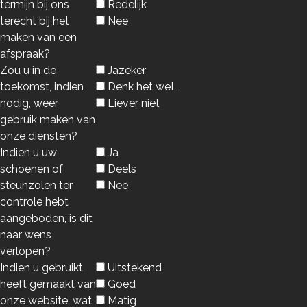
termijn bij ons
Redelijk
terecht bij het
Nee
maken van een
afspraak?
Zou u in de
Jazeker
toekomst, indien
Denk het weL
nodig, weer
Liever niet
gebruik maken van
onze diensten?
Indien u uw
Ja
schoenen of
Deels
steunzolen ter
Nee
controle hebt
aangeboden, is dit
naar wens
verlopen?
Indien u gebruikt
Uitstekend
heeft gemaakt van
Goed
onze website, wat
Matig