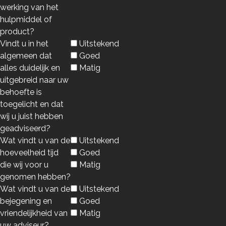
werking van het
hulpmiddel of
product?
Vindt u in het
Uitstekend
algemeen dat
Goed
alles duidelijk en
Matig
uitgebreid naar uw
behoefte is
toegelicht en dat
wij u juist hebben
geadviseerd?
Wat vindt u van de
Uitstekend
hoeveelheid tijd
Goed
die wij voor u
Matig
genomen hebben?
Wat vindt u van de
Uitstekend
bejegening en
Goed
vriendelijkheid van
Matig
uw adviseur?