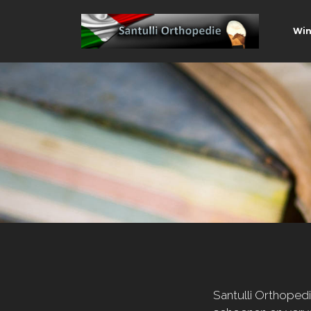
Win
Santulli Orthope