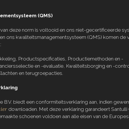
gementsysteem (QMS)
van deze norm is voltooid en ons niet-gecertificeerde sys
nnen ons kwaliteitsmanagementsysteem (QMS) komen de 
:
kkeling,
Productspecificaties,
Productiemethoden en -
anciersselectie en -evaluatie,
Kwaliteitsborging en -contr
Klachten en terugroepacties.
klaring
e B.V. biedt een conformiteitsverklaring aan, indien gewe
ier
downloaden.
Met deze verklaring garandeert Santulli
emaakte schoenen voldoen aan alle eisen van de Europ