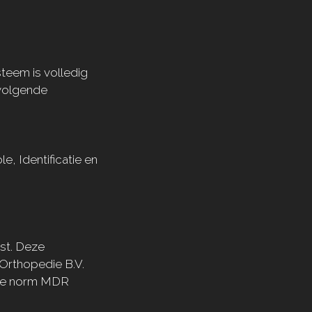
teem is volledig
volgende
ole,
Identificatie en
nst. Deze
 Orthopedie B.V.
ese norm MDR