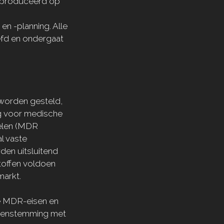
eproduceerd op
n -planning. Alle
efd en ondergaat
 worden gesteld,
ng voor medische
elen (MDR
l vaste
den uitsluitend
toffen voldoen
markt.
e MDR-eisen en
reenstemming met