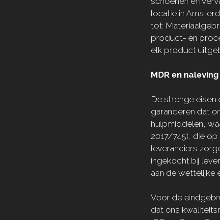
schoenen en verv
locatie in Amster
tot:
Materiaalgebr
product- en proce
elk product uitge
MDR en naleving
De strenge eisen 
garanderen dat on
hulpmiddelen, wa
2017/745), die op
leveranciers zorg
ingekocht bij lev
aan de wettelijke
Voor de eindgebr
dat ons kwalitei