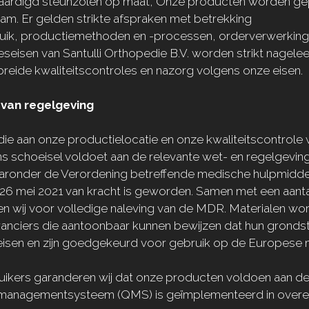
aardigd steunzolen op maat, Onze producten worden g
dam. Er gelden strikte afspraken met betrekking
uik,
productiemethoden en -processen, orderverwerking e
seisen van Santulli Orthopedie B.V. worden strikt nagele
breide kwaliteitscontroles en nazorg volgens onze eisen.
 van regelgeving
die aan onze productielocatie en onze kwaliteitscontrole
s schoeisel voldoet aan de relevante wet- en regelgevi
aronder de Verordening betreffende medische hulpmidd
 26 mei 2021 van kracht is geworden.
Samen met een aanta
en wij voor volledige naleving van de MDR. Materialen wor
eranciers die aantoonbaar kunnen bewijzen dat hun gronds
 eisen en zijn goedgekeurd voor gebruik op de Europese 
uikers garanderen wij dat onze producten voldoen aan d
tsmanagementsysteem (QMS) is geïmplementeerd in ove