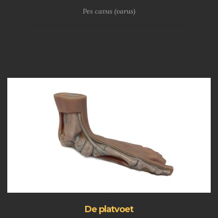
Pes cavus (varus)
De platvoet