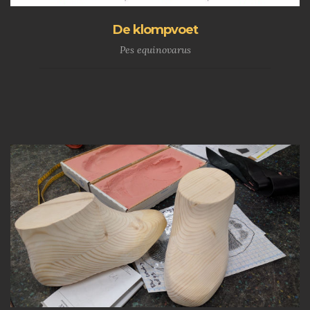
De klompvoet
Pes equinovarus