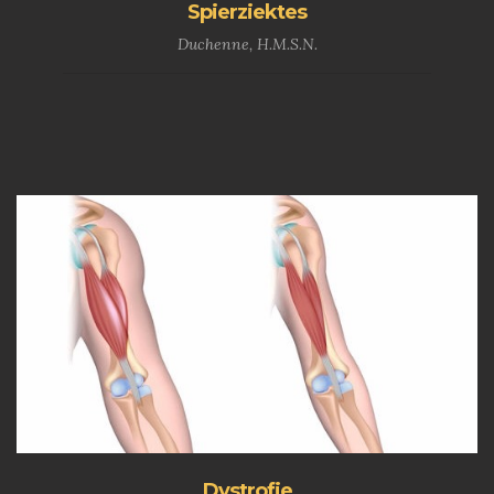
Spierziektes
Duchenne, H.M.S.N.
Dystrofie