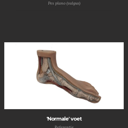
Pes plano (valgus)
'Normale' voet
Referentie