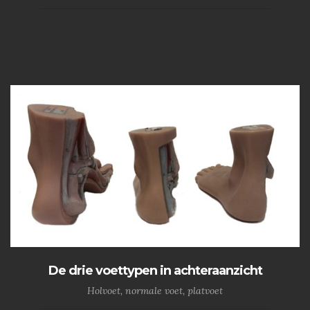
De drie voettypen in achteraanzicht
Holvoet, normale voet, platvoet