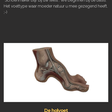
"Schoenmaker blijf bij uw leest". We beginnen bij de basis.
Het voettype waar moeder natuur u mee gezegend heeft.
;-)
De holvoet